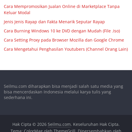
Cara Mempromosikan Jualan Online di Marketplace Tanpa
Keluar Modal
Jenis Jenis Rayap dan Fakta Menarik Seputar Rayap
Cara Burning Windows 10 ke DVD dengan Mudah (File .Iso)
Cara Setting Proxy pada Browser Mozilla dan Google Chrome
Cara Mengetahui Penghasilan Youtubers (Channel Orang Lain)
Seilmu.com diharapkan bisa menjadi salah satu media yang
bisa mencerdaskan Indonesia melalui karya tulis yang
sederhana ini.
Hak Cipta © 2026
Seilmu.com
. Keseluruhan Hak Cipta.
Tema:
ColorMag
oleh ThemeGrill. Dipersembahkan oleh