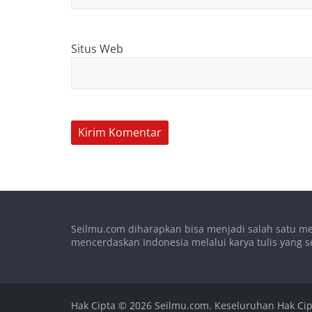
Situs Web
Seilmu.com diharapkan bisa menjadi salah satu me
mencerdaskan Indonesia melalui karya tulis yang s
Hak Cipta © 2026
Seilmu.com
. Keseluruhan Hak Cip