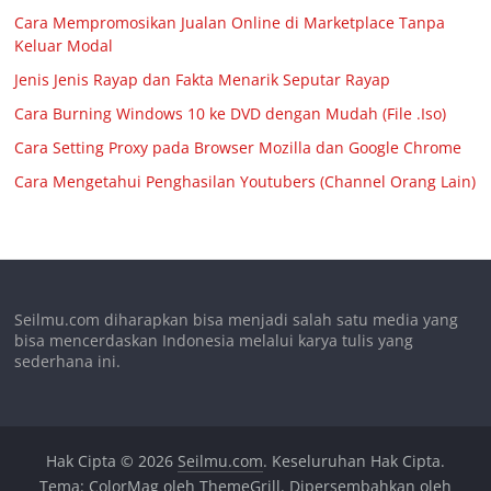
Cara Mempromosikan Jualan Online di Marketplace Tanpa
Keluar Modal
Jenis Jenis Rayap dan Fakta Menarik Seputar Rayap
Cara Burning Windows 10 ke DVD dengan Mudah (File .Iso)
Cara Setting Proxy pada Browser Mozilla dan Google Chrome
Cara Mengetahui Penghasilan Youtubers (Channel Orang Lain)
Seilmu.com diharapkan bisa menjadi salah satu media yang
bisa mencerdaskan Indonesia melalui karya tulis yang
sederhana ini.
Hak Cipta © 2026
Seilmu.com
. Keseluruhan Hak Cipta.
Tema:
ColorMag
oleh ThemeGrill. Dipersembahkan oleh