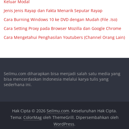
Keluar Modal
Jenis Jenis Rayap dan Fakta Menarik Seputar Rayap
Cara Burning Windows 10 ke DVD dengan Mudah (File .Iso)
Cara Setting Proxy pada Browser Mozilla dan Google Chrome
Cara Mengetahui Penghasilan Youtubers (Channel Orang Lain)
Seilmu.com diharapkan bisa menjadi salah satu media yang
bisa mencerdaskan Indonesia melalui karya tulis yang
sederhana ini.
Hak Cipta © 2026
Seilmu.com
. Keseluruhan Hak Cipta.
Tema:
ColorMag
oleh ThemeGrill. Dipersembahkan oleh
WordPress
.