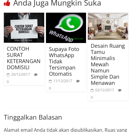
Anda Juga Mungkin Suka
Desain Ruang
CONTOH
Supaya Foto
Tamu
SURAT
WhatsApp
Minimalis
KETERANGAN
Tidak
Mewah
DOMISILI
Tersimpan
Namun
Otomatis
20/12/2017
Simple Dan
11/12/2017
Menawan
0
0
02/12/2017
0
Tinggalkan Balasan
Alamat email Anda tidak akan dipublikasikan.
Ruas yang